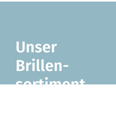
Unser
Brillen­
sorti­ment
Ob Gleitsichtbrillen, Sonnenbrillen oder
Sportbrillen: Unser Sortiment ist vielfältig und
bietet viele Möglichkeiten. Wir beraten Sie gerne